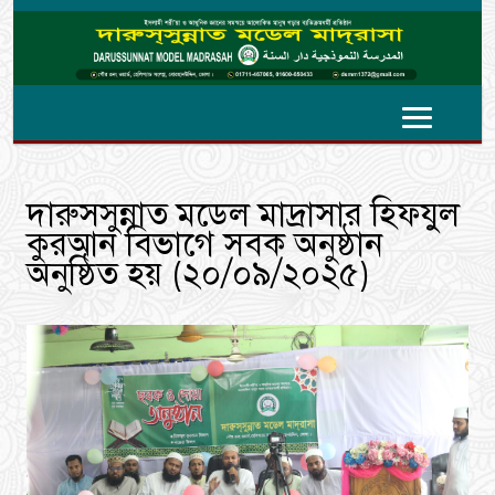
দারুসসুন্নাত মডেল মাদ্রাসার হিফযুল
কুরআন বিভাগে সবক অনুষ্ঠান
অনুষ্ঠিত হয় (২০/০৯/২০২৫)