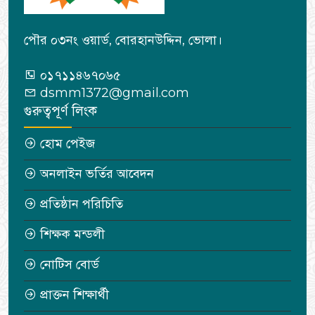
পৌর ০৩নং ওয়ার্ড, বোরহানউদ্দিন, ভোলা।
০১৭১১৪৬৭০৬৫
dsmm1372@gmail.com
গুরুত্বপূর্ণ লিংক
হোম পেইজ
অনলাইন ভর্তির আবেদন
প্রতিষ্ঠান পরিচিতি
শিক্ষক মন্ডলী
নোটিস বোর্ড
প্রাক্তন শিক্ষার্থী