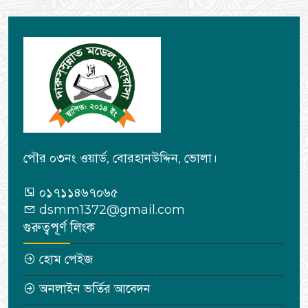
পৌর ০৩নং ওয়ার্ড, বোরহানউদ্দিন, ভোলা।
০১৭১১৪৬৭০৬৫
dsmm1372@gmail.com
গুরুত্বপূর্ণ লিংক
হোম পেইজ
অনলাইন ভর্তির আবেদন